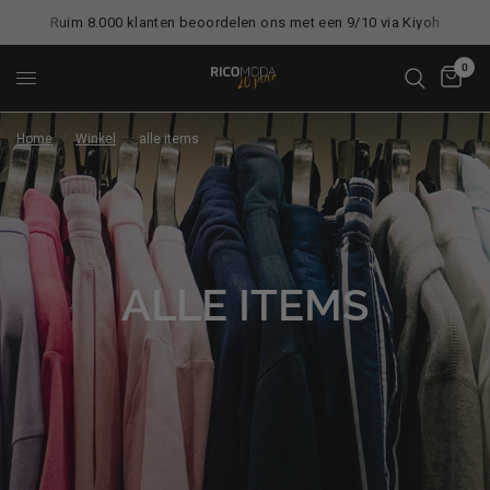
Ruim 8.000 klanten beoordelen ons met een 9/10 via Kiyoh
0
Home
/
Winkel
/
alle items
ALLE ITEMS