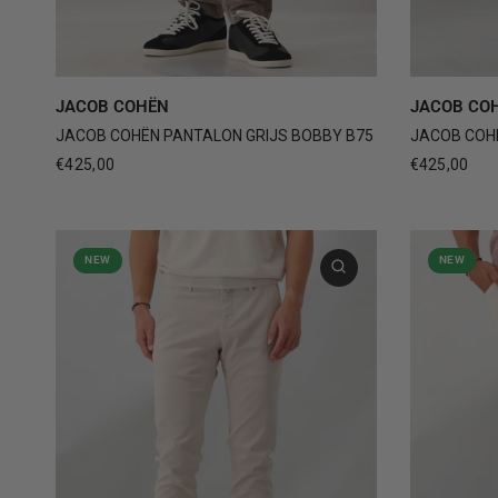
31
32
33
34
35
+1
31
JACOB COHËN
JACOB CO
JACOB COHËN PANTALON GRIJS BOBBY B75
JACOB COHË
€425,00
€425,00
NEW
NEW