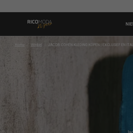
NI
Home
/
Winkel
/
JACOB COHËN KLEDING KOPEN | EXCLUSIEF EN ITA
Jac