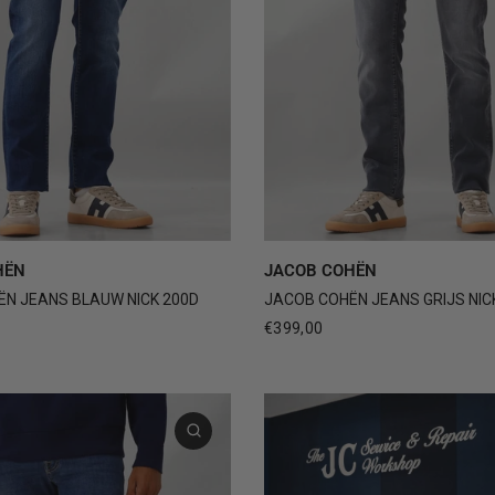
31
32
33
34
+3
30
31
32
33
3
HËN
JACOB COHËN
N JEANS BLAUW NICK 200D
JACOB COHËN JEANS GRIJS NIC
€399,00