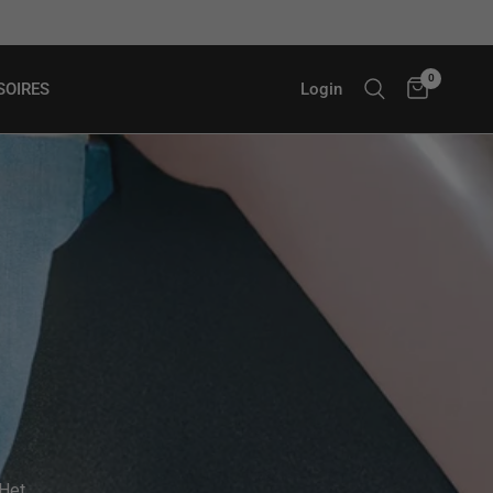
Ruim 8.000 klanten beoordelen ons met een 9/10 via Kiy
0
Login
SOIRES
 Het