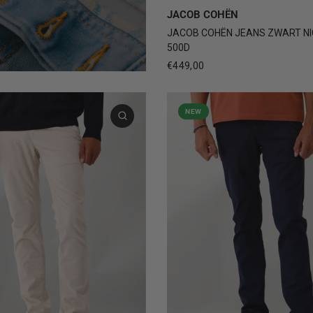
30
31
32
33
3
JACOB COHËN
JACOB COHËN JEANS ZWART NI
500D
€449,00
NEW