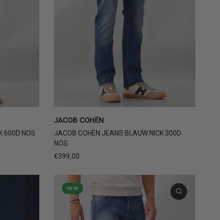
4
+3
30
31
32
33
34
+3
JACOB COHËN
K 600D NOS
JACOB COHËN JEANS BLAUW NICK 300D
NOS
€399,00
NEW