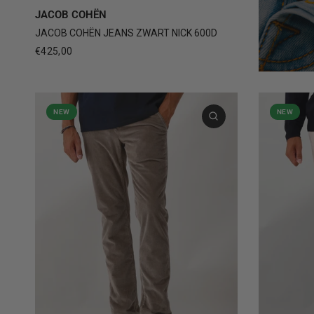
30
31
32
33
34
+3
JACOB COHËN
JACOB COHËN JEANS ZWART NICK 600D
€425,00
NEW
NEW