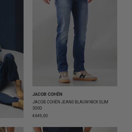
30
31
32
33
34
+3
JACOB COHËN
JACOB COHËN JEANS BLAUW NICK SLIM
300D
€449,00