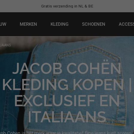
Gratis verzending in NL & BE
EUW
MERKEN
KLEDING
SCHOENEN
ACCES
LIAANS
JACOB COHËN
KLEDING KOPEN |
EXCLUSIEF EN
ITALIAANS
ob Cohen is hét merk waar je kwalitatief fijne jeans kunt scoren.