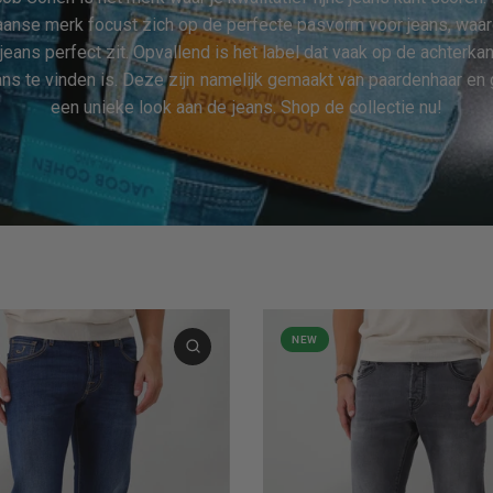
iaanse merk focust zich op de perfecte pasvorm voor jeans, waa
jeans perfect zit. Opvallend is het label dat vaak op de achterka
ans te vinden is. Deze zijn namelijk gemaakt van paardenhaar en
een unieke look aan de jeans. Shop de collectie nu!
NEW