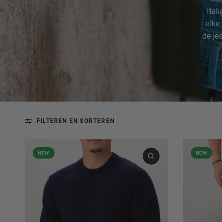
Ital
elke 
de je
FILTEREN EN SORTEREN
NEW
NEW