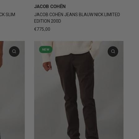
4
+3
31
32
33
34
JACOB COHËN
CK SLIM
JACOB COHËN JEANS BLAUW NICK LIMITED
EDITION 200D
€775,00
NEW