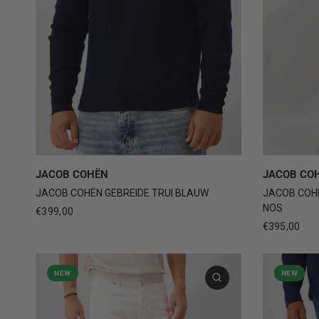
M
L
XL
30
JACOB COHËN
JACOB CO
JACOB COHËN GEBREIDE TRUI BLAUW
JACOB COHË
NOS
€399,00
€395,00
NEW
NEW