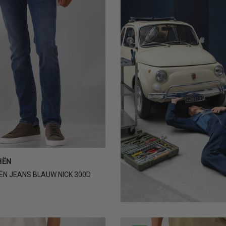
31
32
33
34
+3
HËN
N JEANS BLAUW NICK 300D