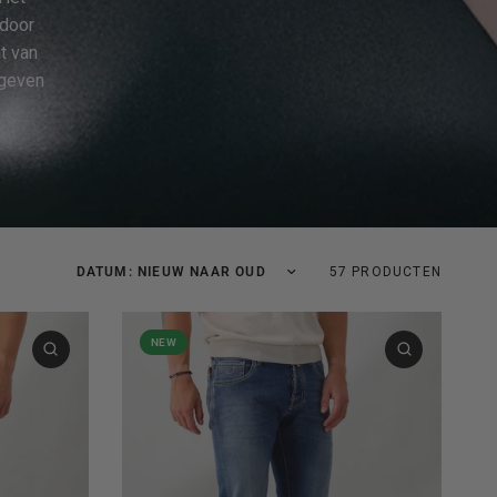
rdoor
nt van
 geven
Sorteer op:
57 PRODUCTEN
NEW