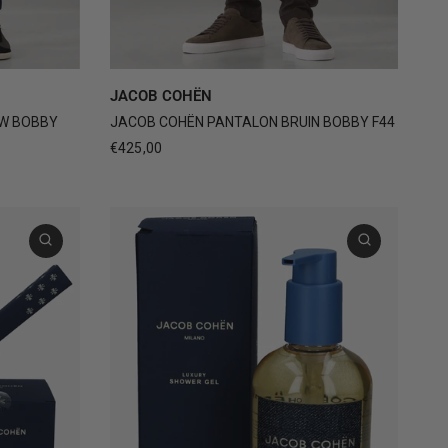
5
+1
31
32
33
34
35
+1
JACOB COHËN
W BOBBY
JACOB COHËN PANTALON BRUIN BOBBY F44
€425,00