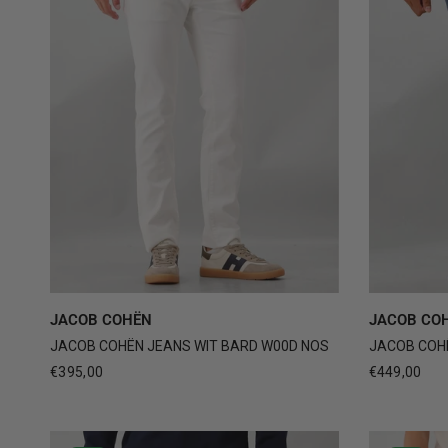
29
30
31
32
33
+4
30
JACOB COHËN
JACOB CO
JACOB COHËN JEANS WIT BARD W00D NOS
JACOB COHË
€395,00
€449,00