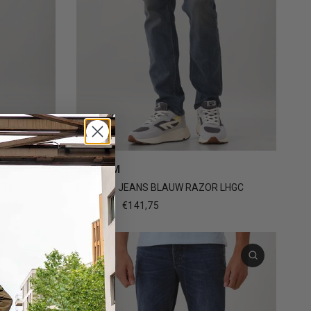
3
+2
DENHAM
 FM
DENHAM JEANS BLAUW RAZOR LHGC
€189,00
€141,75