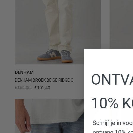
29
30
31
32
33
+2
29
DENHAM
DENHAM
ONTV
DENHAM BROEK BEIGE RIDGE C
DENHAM JE
€169,00
€101,40
€189,00
€
10% K
Schrijf je in v
ontvang 10% kor