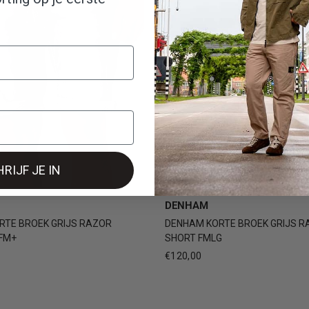
RIJF JE IN
28
29
30
31
3
29
30
31
32
+3
DENHAM
DENHAM KORTE BROEK GRIJS R
RTE BROEK GRIJS RAZOR
SHORT FMLG
FM+
€120,00