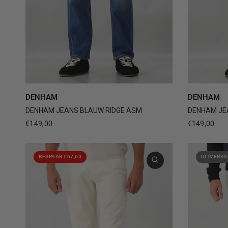
29
30
31
32
33
+2
29
DENHAM
DENHAM
DENHAM JEANS BLAUW RIDGE ASM
DENHAM JE
€149,00
€149,00
BESPAAR €67,60
UITVERKO