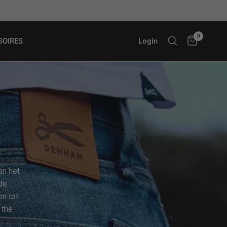
Gratis verzending in NL & BE
0
Login
SOIRES
an het
de
n tot
 the