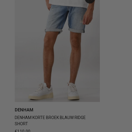
28
29
30
31
32
+3
DENHAM
DENHAM KORTE BROEK BLAUW RIDGE
SHORT
€110,00