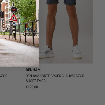
2
+3
28
29
30
31
32
+3
DENHAM
AZOR
DENHAM KORTE BROEK BLAUW RAZOR
SHORT FMDB
€120,00