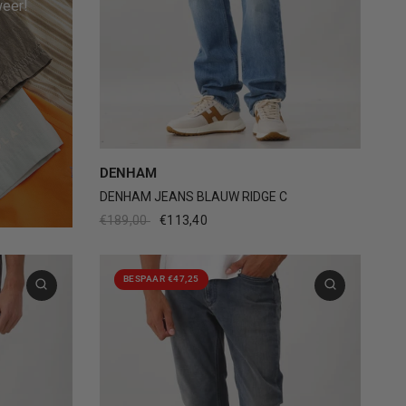
weer!
29
30
31
32
33
+2
DENHAM
DENHAM JEANS BLAUW RIDGE C
€189,00
€113,40
BESPAAR €47,25