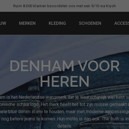
Ruim 8.000 klanten beoordelen ons met een 9/10 via Kiyoh
EUW
MERKEN
KLEDING
SCHOENEN
ACCES
DENHAM VOOR
HEREN
m is het Nederlandse jeansmerk dat je waarschijnlijk wel kent v
conische schaarlogo. Het merk heeft het tot zijn missie gemaakt 
inele blue denim in ere te houden, maar met moderne aanpassinge
 nog betere jeans te komen. Hun motto is dan ook: The truth is in
details.