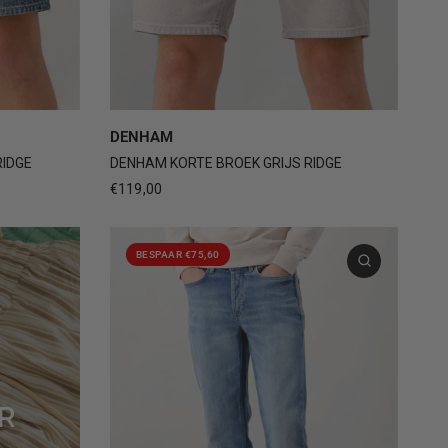
4
+1
30
31
32
33
34
+1
DENHAM
IDGE
DENHAM KORTE BROEK GRIJS RIDGE
€119,00
BESPAAR €75,60
R