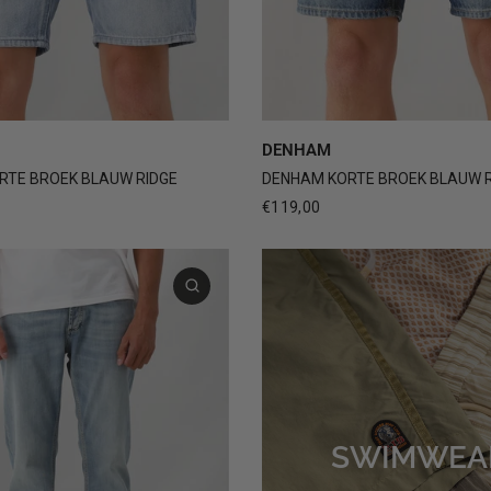
31
32
33
34
+1
30
31
32
33
3
DENHAM
RTE BROEK BLAUW RIDGE
DENHAM KORTE BROEK BLAUW R
€119,00
SWIMWEA