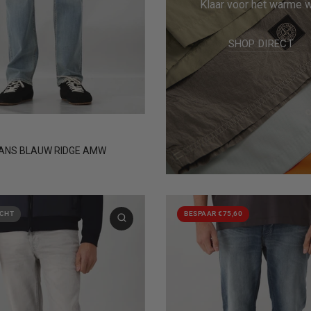
Klaar voor het warme 
SHOP DIRECT
30
31
32
33
+2
ANS BLAUW RIDGE AMW
CHT
BESPAAR €75,60