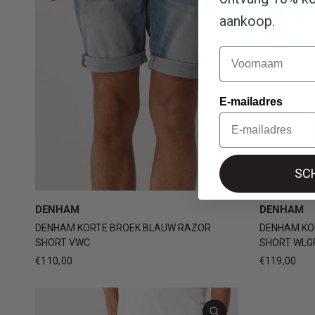
aankoop.
Naam
E-mailadres
SCH
28
DENHAM
DENHAM
DENHAM KORTE BROEK BLAUW RAZOR
DENHAM KO
SHORT VWC
SHORT WLG
€110,00
€119,00