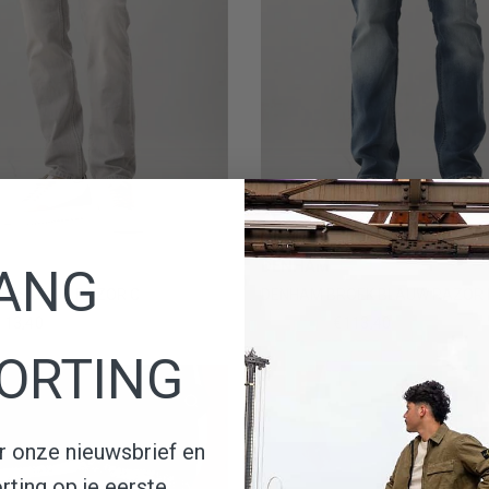
30
31
32
33
+2
29
30
31
32
3
DENHAM
ANG
ANS GRIJS RAZOR C
DENHAM BROEK BLAUW RAZOR
113,40
€189,00
€113,40
ORTING
oor onze nieuwsbrief en
ting op je eerste