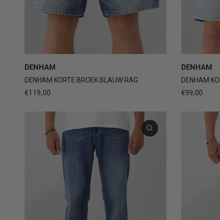
30
31
32
33
34
30
DENHAM
DENHAM
DENHAM KORTE BROEK BLAUW RAG
DENHAM KO
€119,00
€99,00