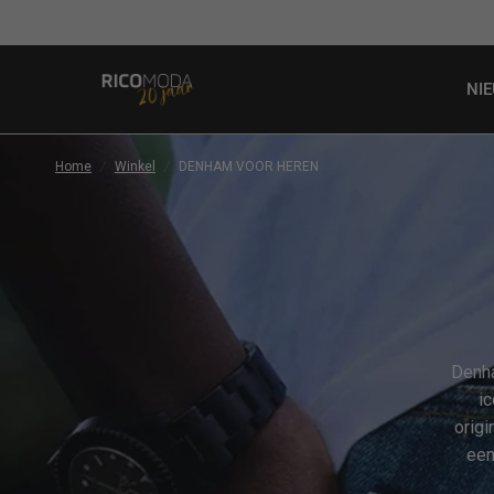
NI
Home
/
Winkel
/
DENHAM VOOR HEREN
Denha
i
orig
een