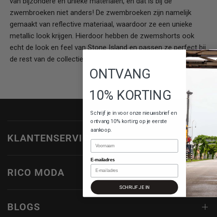
van bijzondere en unieke materialen, en dat is bij de
zwembroeken niet anders! De zwembroeken zijn namelijk
gemaakt van reflective materiaal, waardoor ze een unieke
metallic look krijgen. Hierdoor hebben de zwemshorts ook
echt de look en feel van Stone Island en passen ze perfect bij
de rest van de collectie!
ONTVANG
10% KORTING
Schrijf je in voor onze nieuwsbrief en
ontvang 10% korting op je eerste
aankoop.
KLANTENSERVICE
Naam
E-mailadres
RICO MODA
SCHRIJF JE IN
BLOGS