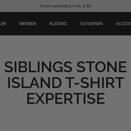
erzending in NL & BE
Ruim 8.000 kla
EUW
MERKEN
KLEDING
SCHOENEN
ACCES
SIBLINGS STONE
ISLAND T-SHIRT
EXPERTISE