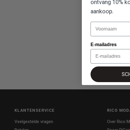
ontvang 10% kor
aankoop.
Naam
E-mailadres
SCH
KLANTENSERVICE
RICO MOD
Veelgestelde vragen
Over Rico 