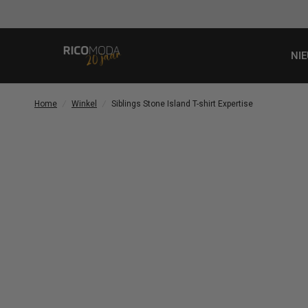
Gratis v
NI
Home
/
Winkel
/
Siblings Stone Island T-shirt Expertise