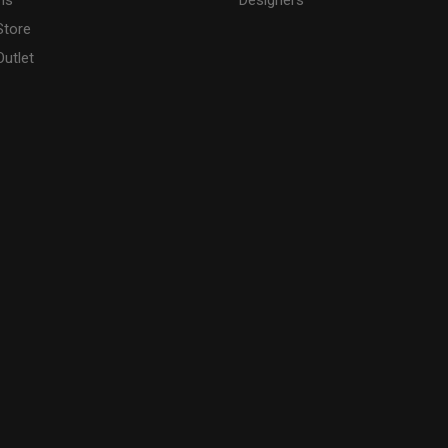
ns
Designers
Store
utlet