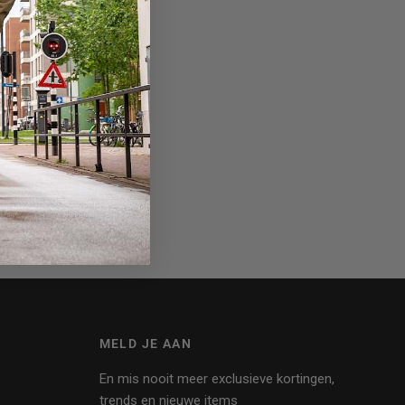
MELD JE AAN
En mis nooit meer exclusieve kortingen,
trends en nieuwe items