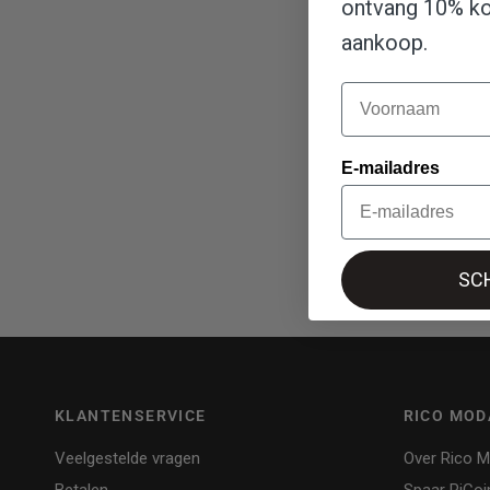
ontvang 10% kor
aankoop.
Naam
E-mailadres
SCH
KLANTENSERVICE
RICO MOD
Veelgestelde vragen
Over Rico 