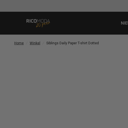
uim 8.000 klanten beoordelen ons met een 9/10 via Kiyoh
NI
Home
/
Winkel
/
Siblings Daily Paper T-shirt Dotted