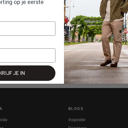
ting op je eerste
RIJF JE IN
A
BLOGS
Moda
Inspiratie