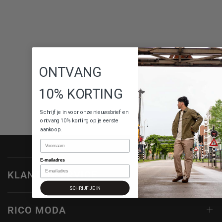
ONTVANG
10% KORTING
Schrijf je in voor onze nieuwsbrief en
ontvang 10% korting op je eerste
aankoop.
Naam
E-mailadres
KLANTENSERVICE
SCHRIJF JE IN
RICO MODA