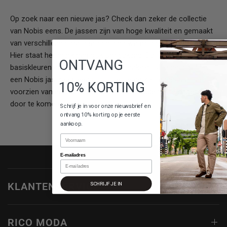
Op zoek naar een nieuwe jas? Check dan zeker de collectie
van Nobis eens. De jassen zijn van hoge kwaliteit en gemaakt
van verschillende materialen die de warmte goed vasthouden.
Hier staat het merk dan ook om bekend. De jassen hebben
ONTVANG
basiskleuren en zijn afgewerkt met enkele toffe details. Met
een Nobis jas zoals een
parka
ben je de komende paar jaar
10% KORTING
voorzien van een perfect item om de koude winterdagen mee
door te komen!
Schrijf je in voor onze nieuwsbrief en
ontvang 10% korting op je eerste
aankoop.
Naam
E-mailadres
KLANTENSERVICE
SCHRIJF JE IN
RICO MODA