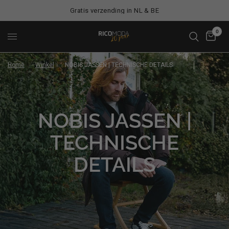
Gratis verzending in NL & BE
0
Home
/
Winkel
/
NOBIS JASSEN | TECHNISCHE DETAILS
NOBIS JASSEN |
TECHNISCHE
DETAILS