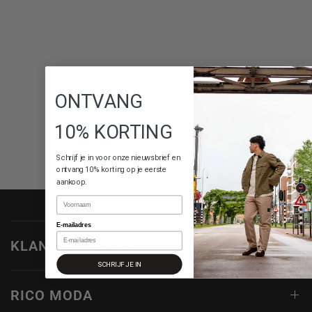
ONTVANG
10% KORTING
Schrijf je in voor onze nieuwsbrief en
ontvang 10% korting op je eerste
aankoop.
Naam
E-mailadres
KLANTENSERVICE
SCHRIJF JE IN
RICO MODA