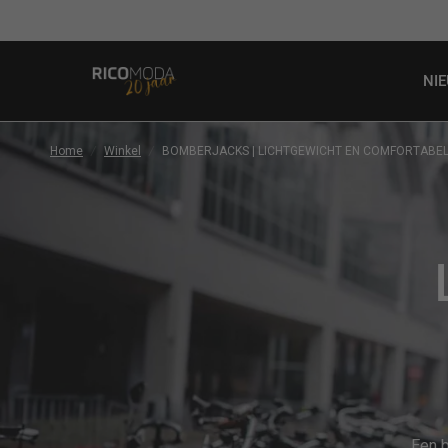
NI
Home
/
Winkel
/
BOMBERJACKS | LICHTGEWICHT EN COMFORTABE
Een b