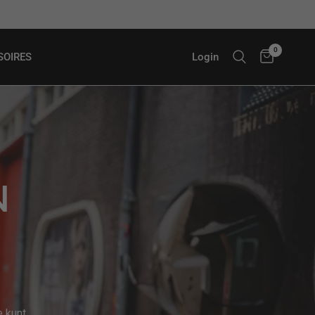
Gratis verzending in NL & BE
0
Login
SOIRES
N
e kunt