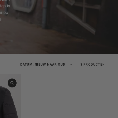
tap in
or op
e
Sorteer op:
3 PRODUCTEN