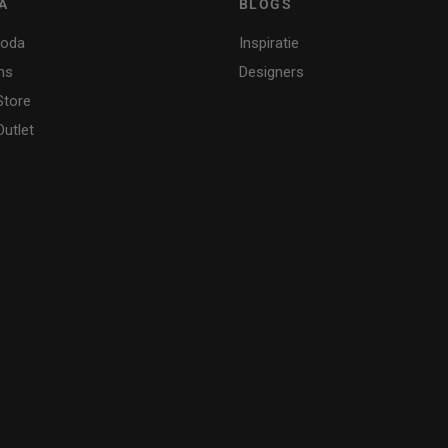
A
BLOGS
Moda
Inspiratie
ns
Designers
Store
utlet