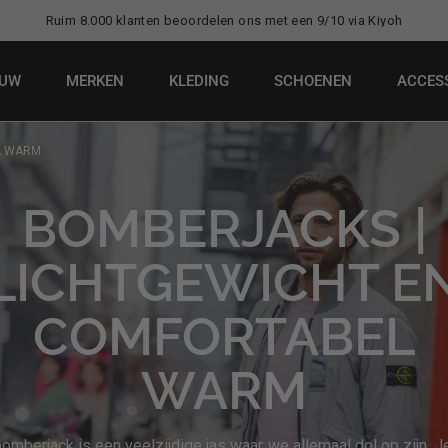
Ruim 8.000 klanten beoordelen ons met een 9/10 via Kiyoh
EUW
MERKEN
KLEDING
SCHOENEN
ACCES
L WARM
BOMBERJACKS |
LICHTGEWICHT E
COMFORTABEL
WARM
omberjack is een veelzijdige jas waar we allemaal dol op zijn. J