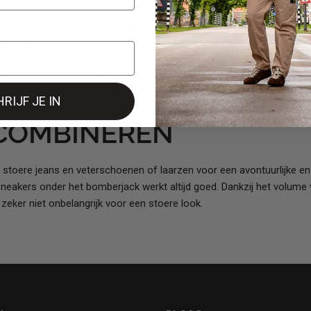
e beroemdste jassen ooit gemaakt. In de jaren negentig kwam je de j
fverzekerde man. Het originele bomberjack is gemaakt voor gevechtsp
esloten waren. Warme bomberjacks beschermden de piloten tegen de 
orzien van een warme bontkraag. Later werd er ook een bomberjack 
gingsvrijheid. Dit maakt deze jas een musthave voor iedere man.
RIJF JE IN
 COMBINEREN
stoere jeans en veterschoenen of laarzen voor een avontuurlijke en 
eakers onder het bomberjack werkt altijd goed. Dankzij het volume v
is zeker niet onbelangrijk voor een stoere look.