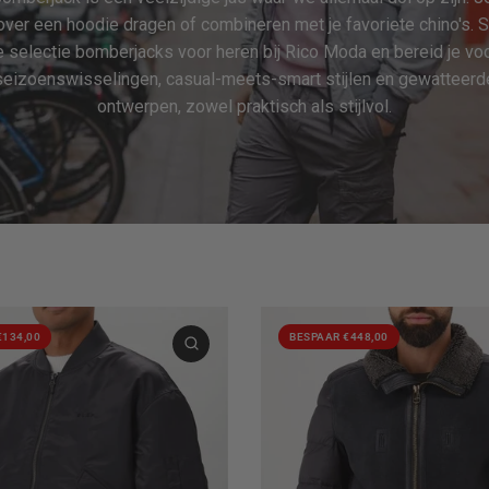
ver een hoodie dragen of combineren met je favoriete chino's. S
 selectie bomberjacks voor heren bij Rico Moda en bereid je vo
seizoenswisselingen, casual-meets-smart stijlen en gewatteerd
ontwerpen, zowel praktisch als stijlvol.
€134,00
BESPAAR €448,00