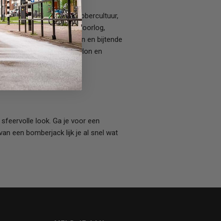
as vooral tegen in de gabbercultuur,
iloten in de Tweede Wereldoorlog,
wind, koude temperaturen en bijtende
voor heren gemaakt van nylon en
sfeervolle look. Ga je voor een
an een bomberjack lijk je al snel wat