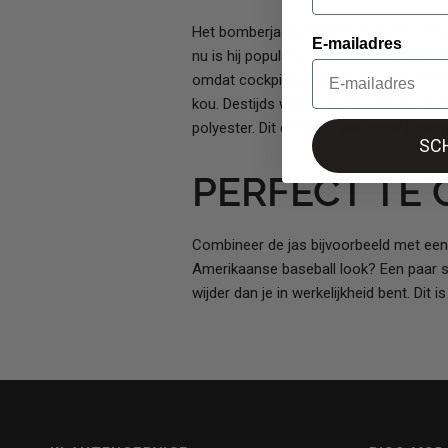
Het bomberjack voor heren is een van d
E-mailadres
nu is hij populair bij de moderne, zel
omdat cockpits vaak niet volledig afg
kou. Destijds waren ze van leer en vo
polyester. Dit droeg bij aan meer bewe
SCH
PERFECT TE
Combineer de jas bijvoorbeeld met een 
Amerikaanse baseball look? Een paar sn
wijder dan je in werkelijkheid bent. Dit 