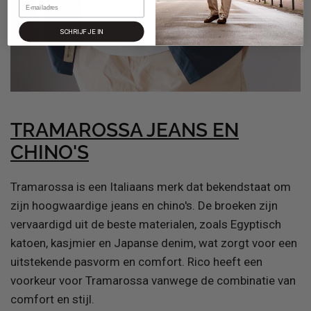
SCHRIJF JE IN
TRAMAROSSA JEANS EN
CHINO'S
Tramarossa is een Italiaans merk dat bekendstaat om
zijn hoogwaardige jeans en chino's.
De broeken zijn
vervaardigd uit de beste materialen, zoals Egyptisch
katoen, kasjmier en Japanse denim, wat zorgt voor een
uitstekende pasvorm en comfort. Rico heeft een
voorkeur voor Tramarossa vanwege de combinatie van
comfort en stijl.