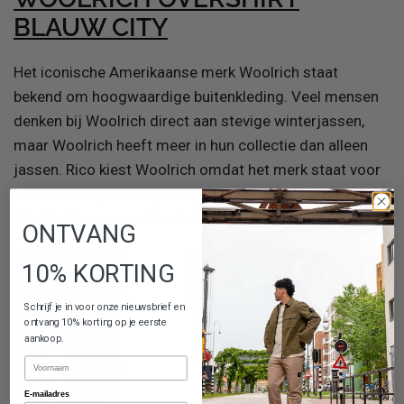
BLAUW CITY
Het iconische Amerikaanse merk Woolrich staat
bekend om hoogwaardige buitenkleding. Veel mensen
denken bij Woolrich direct aan stevige winterjassen,
maar Woolrich heeft meer in hun collectie dan alleen
jassen. Rico kiest Woolrich omdat het merk staat voor
kwaliteit die jarenlang meegaat. Dit overshirt van
Woolrich is een van Rico’s favoriete items dit seizoen.
ONTVANG
10% KORTING
Schrijf je in voor onze nieuwsbrief en
ontvang 10% korting op je eerste
aankoop.
Naam
E-mailadres