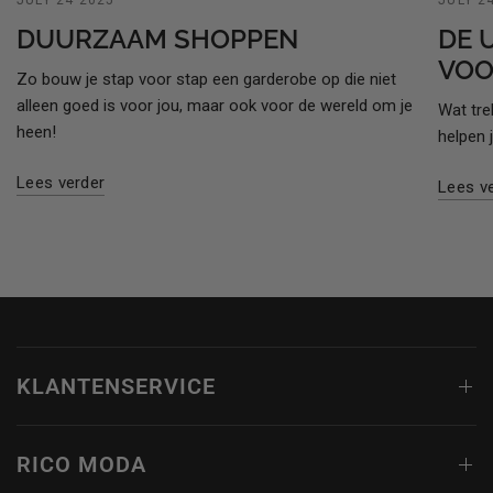
JULY 24 2025
JULY 2
DUURZAAM SHOPPEN
DE 
VOO
Zo bouw je stap voor stap een garderobe op die niet
alleen goed is voor jou, maar ook voor de wereld om je
Wat tre
heen!
helpen 
Lees verder
Lees v
KLANTENSERVICE
RICO MODA