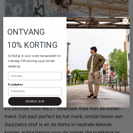
ONTVANG
10% KORTING
Schrijf je in voor onze nieuwsbrief en
ontvang 10% korting op je eerste
aankoop.
Naam
POPULAIRE NN.07 ITEMS BIJ
E-mailadres
RICO MODA
SCHRIJF JE IN
Dit seizoen doet NN.07 helemaal mee met de linnen-
trend. Dat past perfect bij het merk, omdat linnen een
duurzame stof is en de items in neutrale kleuren
komen, echte basics voor de zomer die makkelijk te