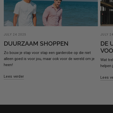
JULY 24 2025
JULY 2
DUURZAAM SHOPPEN
DE 
VOO
Zo bouw je stap voor stap een garderobe op die niet
alleen goed is voor jou, maar ook voor de wereld om je
Wat tre
heen!
helpen 
Lees verder
Lees v